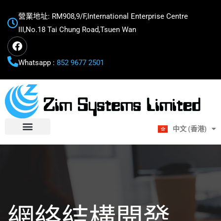
營業地址: RM908,9/F,International Enterprise Centre
III,No.18 Tai Chung Road,Tsuen Wan
Whatsapp :
852 9677 2501
English
中文 (香港)
Bahasa Melayu
網絡結構開發