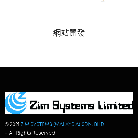
網站開發
© 2021
ZIM SYSTEMS (MALAYSIA) SDN. BHD
– All Rights Reserved